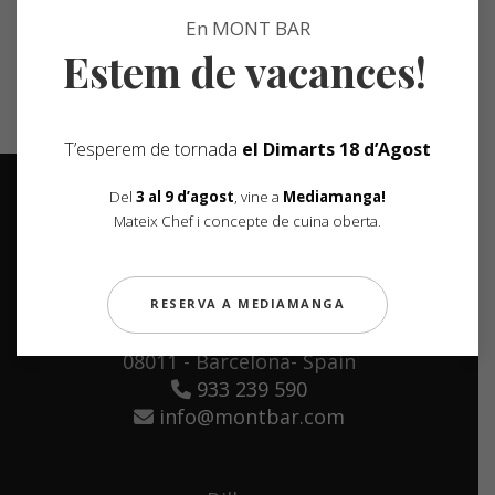
En MONT BAR
Estem de vacances!
T’esperem de tornada
el Dimarts 18 d’Agost
Del
3 al 9 d’agost
, vine a
Mediamanga!
Mateix Chef i concepte de cuina oberta
.
RESERVA A MEDIAMANGA
Carrer de la Diputació, 220
08011 - Barcelona- Spain
933 239 590
info@montbar.com