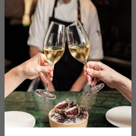
usage
Las cookies usadas por
montbar.com
,
son básicamente propias de tipo
técnicas de gestión de la preferencia de
idiomas del usuario, y de los siguientes
terceros:
“Google cookies“
La información obtenida por la misma
es tratada por
montbar.com
y por el
tercero Google Ireland
Limited
https://www.google.es/intl/es/policies
Las cookies que utiliza
montbar.com
son anónimas y no
proporcionan referencias que permitan
deducir datos personales del usuario.
Son usadas únicamente para recordar
la configuración que el visitante